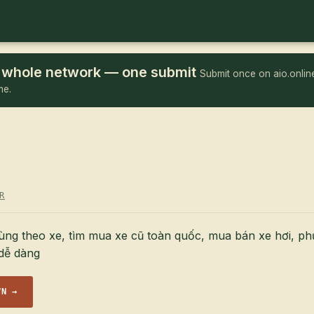
he whole network — one submit
Submit once on aio.online
me.
R
ùng theo xe, tìm mua xe cũ toàn quốc, mua bán xe hơi, ph
 dễ dàng
VN →