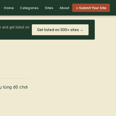
Home
Categories
Sites
About
+ Submit Your Site
 and get listed on
Get listed on 500+ sites →
ụ tùng đồ chơi