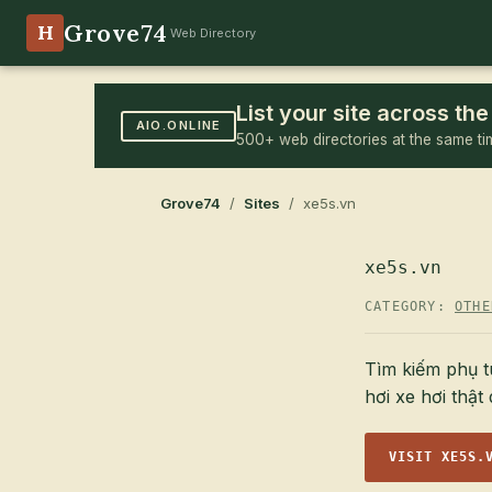
Grove74
H
Web Directory
List your site across t
AIO.ONLINE
500+ web directories at the same ti
Grove74
/
Sites
/ xe5s.vn
xe5s.vn
CATEGORY:
OTHE
Tìm kiếm phụ t
hơi xe hơi thật
VISIT XE5S.