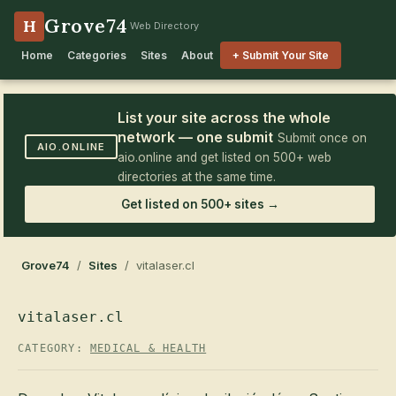
Grove74
H
Web Directory
Home
Categories
Sites
About
+ Submit Your Site
List your site across the whole
network — one submit
Submit once on
AIO.ONLINE
aio.online and get listed on 500+ web
directories at the same time.
Get listed on 500+ sites →
Grove74
/
Sites
/ vitalaser.cl
vitalaser.cl
CATEGORY:
MEDICAL & HEALTH