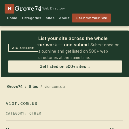
Grove74
H
Web Directory
Home
Categories
Sites
About
+ Submit Your Site
List your site across the whole
network — one submit
Submit once on
AIO.ONLINE
aio.online and get listed on 500+ web
directories at the same time.
Get listed on 500+ sites →
Grove74
/
Sites
/ vior.com.ua
vior.com.ua
CATEGORY:
OTHER