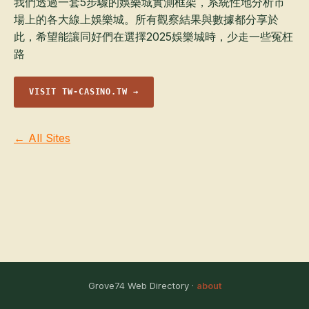
我們透過一套5步驟的娛樂城實測框架，系統性地分析市
場上的各大線上娛樂城。所有觀察結果與數據都分享於
此，希望能讓同好們在選擇2025娛樂城時，少走一些冤枉
路
VISIT TW-CASINO.TW →
← All Sites
Grove74 Web Directory ·
about