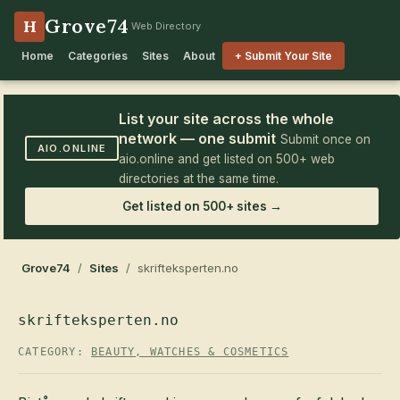
Grove74
H
Web Directory
Home
Categories
Sites
About
+ Submit Your Site
List your site across the whole
network — one submit
Submit once on
AIO.ONLINE
aio.online and get listed on 500+ web
directories at the same time.
Get listed on 500+ sites →
Grove74
/
Sites
/ skrifteksperten.no
skrifteksperten.no
CATEGORY:
BEAUTY, WATCHES & COSMETICS