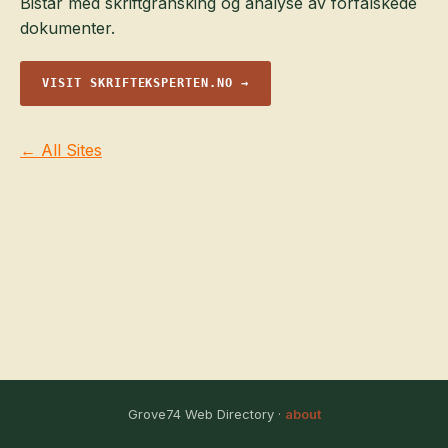
Bistår med skriftgransking og analyse av forfalskede
dokumenter.
VISIT SKRIFTEKSPERTEN.NO →
← All Sites
Grove74 Web Directory ·
about