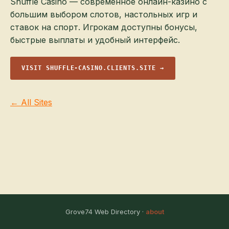
Shuffle Casino — современное онлайн-казино с
большим выбором слотов, настольных игр и
ставок на спорт. Игрокам доступны бонусы,
быстрые выплаты и удобный интерфейс.
VISIT SHUFFLE-CASINO.CLIENTS.SITE →
← All Sites
Grove74 Web Directory ·
about