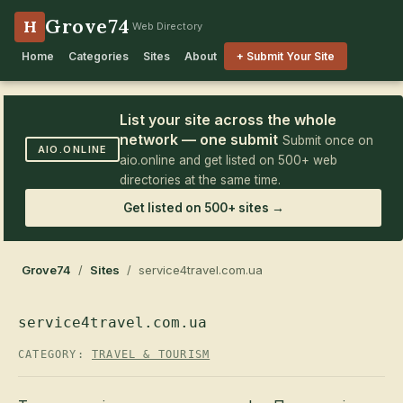
Grove74
H
Web Directory
Home
Categories
Sites
About
+ Submit Your Site
List your site across the whole
network — one submit
Submit once on
AIO.ONLINE
aio.online and get listed on 500+ web
directories at the same time.
Get listed on 500+ sites →
Grove74
/
Sites
/ service4travel.com.ua
service4travel.com.ua
CATEGORY:
TRAVEL & TOURISM