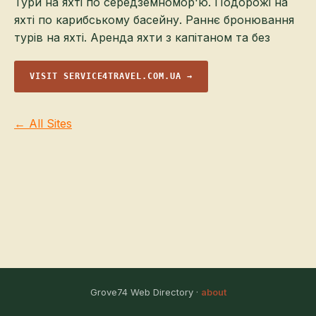
Тури на яхті по середземномор'ю. Подорожі на
яхті по карибському басейну. Раннє бронювання
турів на яхті. Аренда яхти з капітаном та без
VISIT SERVICE4TRAVEL.COM.UA →
← All Sites
Grove74 Web Directory ·
about