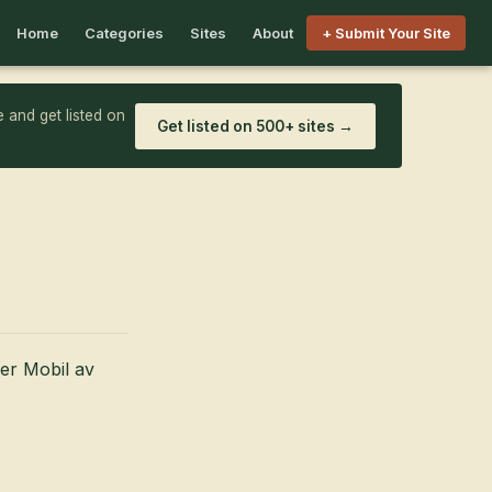
Home
Categories
Sites
About
+ Submit Your Site
 and get listed on
Get listed on 500+ sites →
Cer Mobil av