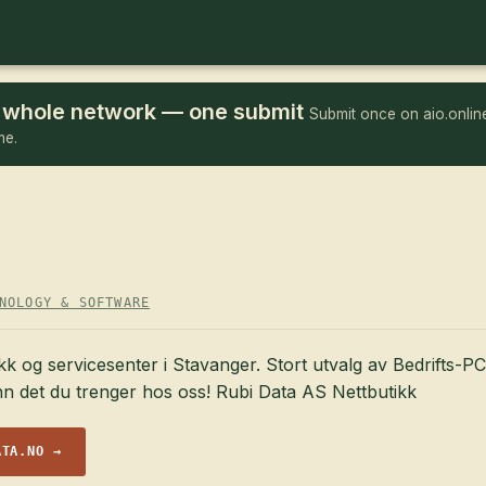
he whole network — one submit
Submit once on aio.online
me.
NOLOGY & SOFTWARE
kk og servicesenter i Stavanger. Stort utvalg av Bedrifts-P
inn det du trenger hos oss! Rubi Data AS Nettbutikk
ATA.NO →