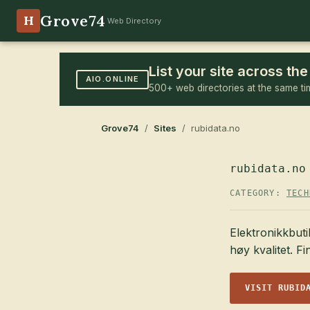
Grove74
H
Web Directory
List your site across t
AIO.ONLINE
500+ web directories at the same ti
Grove74
/
Sites
/ rubidata.no
rubidata.no
CATEGORY:
TECH
Elektronikkbuti
høy kvalitet. F
VISIT RUBID