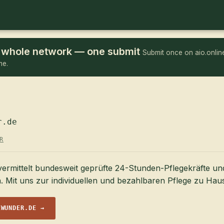
he whole network — one submit
Submit once on aio.online
me.
r.de
R
ermittelt bundesweit geprüfte 24-Stunden-Pflegekräfte un
n. Mit uns zur individuellen und bezahlbaren Pflege zu Hau
EWUNDER.DE →