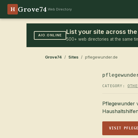
Grove74
H
Web Directory
List your site across t
AIO.ONLINE
500+ web directories at the same ti
Grove74
/
Sites
/ pflegewunder.de
pflegewunde
CATEGORY:
OTHE
Pflegewunder v
Haushaltshilfe
VISIT PFLEG