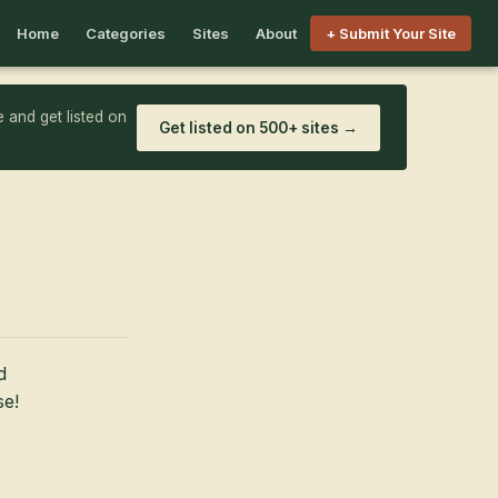
Home
Categories
Sites
About
+ Submit Your Site
 and get listed on
Get listed on 500+ sites →
d
se!