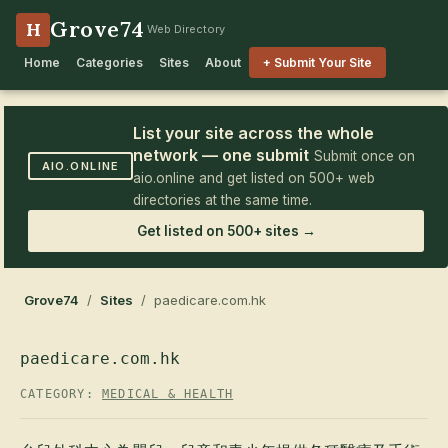
Grove74
H
Web Directory
Home
Categories
Sites
About
+ Submit Your Site
List your site across the whole
network — one submit
Submit once on
AIO.ONLINE
aio.online and get listed on 500+ web
directories at the same time.
Get listed on 500+ sites →
Grove74
/
Sites
/ paedicare.com.hk
paedicare.com.hk
CATEGORY:
MEDICAL & HEALTH