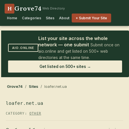
Grove74
H
Web Directory
Home
Categories
Sites
About
+ Submit Your Site
List your site across the whole
network — one submit
Submit once on
AIO.ONLINE
aio.online and get listed on 500+ web
directories at the same time.
Get listed on 500+ sites →
Grove74
/
Sites
/ loafer.net.ua
loafer.net.ua
CATEGORY:
OTHER