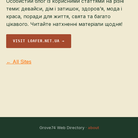
Особистий блог із корисними статтями на різні
теми: девайси, дім і затишок, здоров’я, мода і
краса, поради для життя, свята та багато
цікавого. Читайте натхненні матеріали щодня!
VISIT LOAFER.NET.UA →
← All Sites
Grove74 Web Directory ·
about