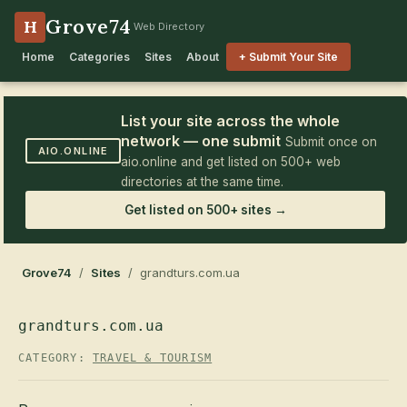
Grove74
H
Web Directory
Home
Categories
Sites
About
+ Submit Your Site
List your site across the whole
network — one submit
Submit once on
AIO.ONLINE
aio.online and get listed on 500+ web
directories at the same time.
Get listed on 500+ sites →
Grove74
/
Sites
/ grandturs.com.ua
grandturs.com.ua
CATEGORY:
TRAVEL & TOURISM