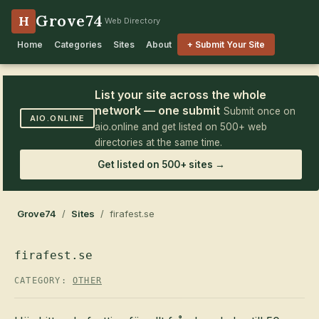
Grove74
H
Web Directory
Home
Categories
Sites
About
+ Submit Your Site
List your site across the whole
network — one submit
Submit once on
AIO.ONLINE
aio.online and get listed on 500+ web
directories at the same time.
Get listed on 500+ sites →
Grove74
/
Sites
/ firafest.se
firafest.se
CATEGORY:
OTHER