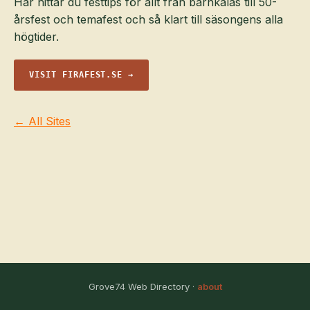
Här hittar du festtips för allt från barnkalas till 50-
årsfest och temafest och så klart till säsongens alla
högtider.
VISIT FIRAFEST.SE →
← All Sites
Grove74 Web Directory ·
about