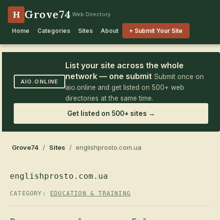
Grove74
H
Web Directory
Home
Categories
Sites
About
+ Submit Your Site
List your site across the whole
network — one submit
Submit once on
AIO.ONLINE
aio.online and get listed on 500+ web
directories at the same time.
Get listed on 500+ sites →
Grove74
/
Sites
/ englishprosto.com.ua
englishprosto.com.ua
CATEGORY:
EDUCATION & TRAINING