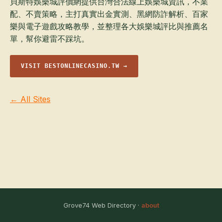
貝斯特娛樂城評價網提供台灣合法線上娛樂城資訊，不業
配、不賣策略，主打真實出金實測、黑網防詐解析、百家
樂與電子遊戲攻略教學，並整理各大娛樂城評比與推薦名
單，幫你避雷不踩坑。
VISIT BESTONLINECASINO.TW →
← All Sites
Grove74 Web Directory ·
about