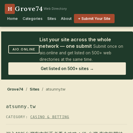
Grove74
H
Web Directory
Home
Categories
Sites
About
+ Submit Your Site
List your site across the whole
network — one submit
Submit once on
AIO.ONLINE
aio.online and get listed on 500+ web
directories at the same time.
Get listed on 500+ sites →
Grove74
/
Sites
/ atsunny.tw
atsunny.tw
CATEGORY:
CASINO & BETTING